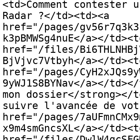
<td>Comment contester u
Radar ?</td><td><a 
href="/pages/gv56r7q3k3
k3pBMWSg4nuE</a></td><td
href="/files/Bi6THLNHBj
BjVjvc7Vtbyh</a></td><t
href="/pages/CyH2xJQs9y
9yWJ1S8BYNav</a></td></
mon dossier</strong></t
suivre l'avancée de vot
href="/pages/7aUFmnCMx9
x9m4smGncsXL</a></td><td
href="/files/DwlW4gcSFG