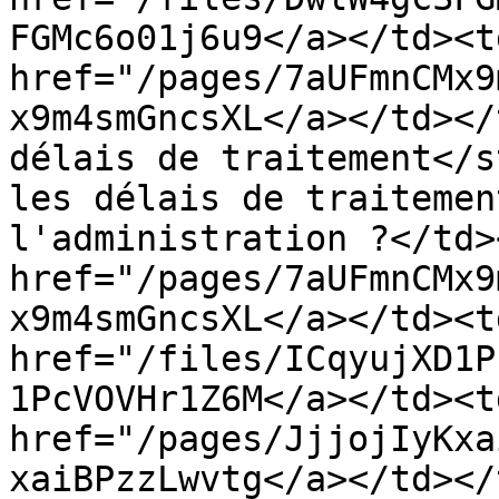
FGMc6o01j6u9</a></td><t
href="/pages/7aUFmnCMx9
x9m4smGncsXL</a></td></
délais de traitement</s
les délais de traitemen
l'administration ?</td>
href="/pages/7aUFmnCMx9
x9m4smGncsXL</a></td><td
href="/files/ICqyujXD1P
1PcVOVHr1Z6M</a></td><t
href="/pages/JjjojIyKxa
xaiBPzzLwvtg</a></td></